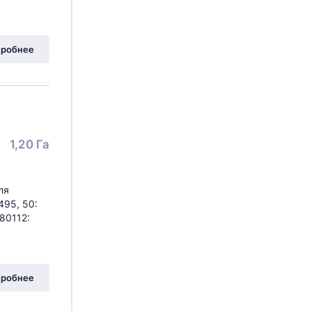
робнее
1,20 Га
ля
495, 50:
080112:
робнее