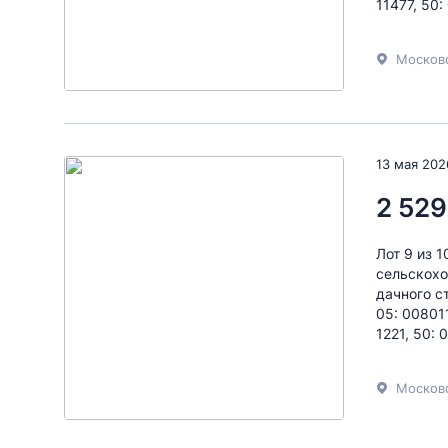
11477, 50:
Московс
13 мая 202
2 529
Лот 9 из 
сельскохо
дачного с
05: 008011
1221, 50: 0
Московс