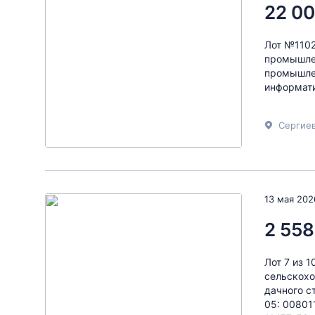
22 00
Лот №1102
промышлен
промышлен
информати
Сергиев
13 мая 202
2 558
Лот 7 из 
сельскохо
дачного с
05: 008011