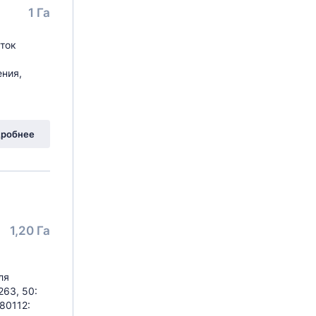
1 Га
ток
ения,
робнее
1,20 Га
ля
263, 50:
080112: